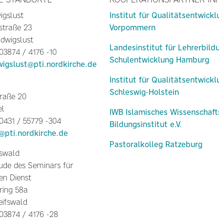
igslust
Institut für Qualitätsentwick
straße 23
Vorpommern
dwigslust
Landesinstitut für Lehrerbild
 03874 / 4176 -10
Schulentwicklung Hamburg
wigslust@pti.nordkirche.de
Institut für Qualitätsentwick
Schleswig-Holstein
raße 20
el
IWB Islamisches Wissenschaft
 0431 / 55779 -304
Bildungsinstitut e.V.
l@pti.nordkirche.de
Pastoralkolleg Ratzeburg
fswald
de des Seminars für
en Dienst
ring 58a
eifswald
 03874 / 4176 -28