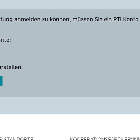
altung anmelden zu können, müssen Sie ein PTI Kont
onto:
rstellen:
E STANDORTE
KOOPERATIONSPARTNER*IN