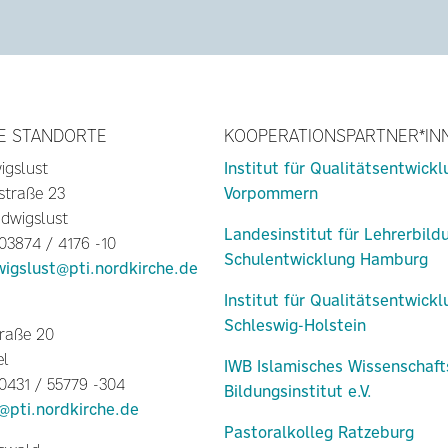
E STANDORTE
KOOPERATIONSPARTNER*IN
igslust
Institut für Qualitätsentwick
straße 23
Vorpommern
dwigslust
Landesinstitut für Lehrerbild
 03874 / 4176 -10
Schulentwicklung Hamburg
wigslust@pti.nordkirche.de
Institut für Qualitätsentwick
Schleswig-Holstein
raße 20
el
IWB Islamisches Wissenschaft
 0431 / 55779 -304
Bildungsinstitut e.V.
l@pti.nordkirche.de
Pastoralkolleg Ratzeburg