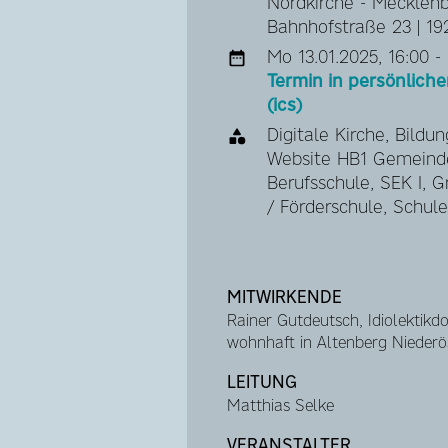
Nordkirche - Mecklen
Bahnhofstraße 23 | 19
Mo 13.01.2025, 16:00 -
Termin in persönlic
(ics)
Digitale Kirche, Bildun
Website HB1 Gemeinde
Berufsschule, SEK I, G
/ Förderschule, Schule
MITWIRKENDE
Rainer Gutdeutsch, Idiolektikdo
wohnhaft in Altenberg Niederö
LEITUNG
Matthias Selke
VERANSTALTER