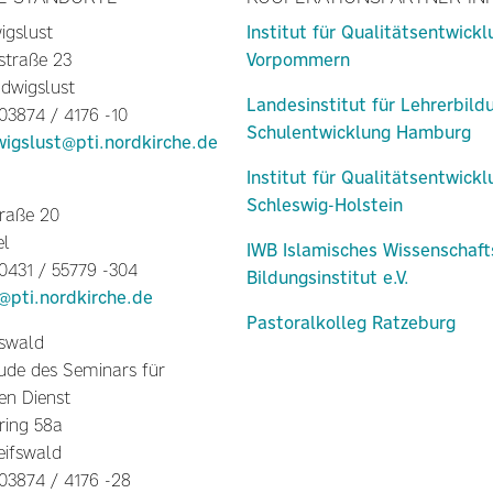
igslust
Institut für Qualitätsentwick
straße 23
Vorpommern
dwigslust
Landesinstitut für Lehrerbild
 03874 / 4176 -10
Schulentwicklung Hamburg
wigslust@pti.nordkirche.de
Institut für Qualitätsentwick
Schleswig-Holstein
raße 20
el
IWB Islamisches Wissenschaft
 0431 / 55779 -304
Bildungsinstitut e.V.
l@pti.nordkirche.de
Pastoralkolleg Ratzeburg
fswald
de des Seminars für
en Dienst
ring 58a
eifswald
 03874 / 4176 -28