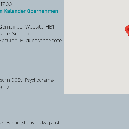
 17:00
hen Kalender übernehmen
 Gemeinde, Website HB1
ische Schulen,
chulen, Bildungsangebote
isorin DGSv, Psychodrama-
ogin)
chen Bildungshaus Ludwigslust