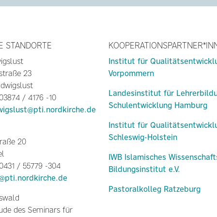
E STANDORTE
KOOPERATIONSPARTNER*IN
igslust
Institut für Qualitätsentwick
straße 23
Vorpommern
dwigslust
Landesinstitut für Lehrerbild
 03874 / 4176 -10
Schulentwicklung Hamburg
wigslust@pti.nordkirche.de
Institut für Qualitätsentwick
Schleswig-Holstein
raße 20
el
IWB Islamisches Wissenschaft
 0431 / 55779 -304
Bildungsinstitut e.V.
l@pti.nordkirche.de
Pastoralkolleg Ratzeburg
fswald
de des Seminars für