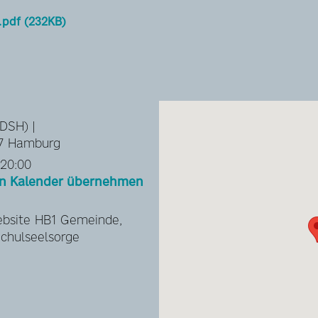
.pdf (232KB)
DSH) |
67 Hamburg
 20:00
hen Kalender übernehmen
ebsite HB1 Gemeinde,
chulseelsorge