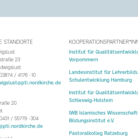
E STANDORTE
KOOPERATIONSPARTNER*IN
igslust
Institut für Qualitätsentwick
straße 23
Vorpommern
dwigslust
Landesinstitut für Lehrerbild
 03874 / 4176 -10
Schulentwicklung Hamburg
wigslust@pti.nordkirche.de
Institut für Qualitätsentwick
Schleswig-Holstein
raße 20
el
IWB Islamisches Wissenschaft
 0431 / 55779 -304
Bildungsinstitut e.V.
l@pti.nordkirche.de
Pastoralkolleg Ratzeburg