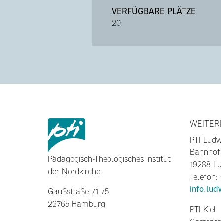
VERFÜGBARE PLÄTZE
20
WEITER
PTI Ludw
Bahnhof
Pädagogisch-Theologisches Institut
19288 Lu
der Nordkirche
Telefon:
info.lud
Gaußstraße 71-75
22765 Hamburg
PTI Kiel