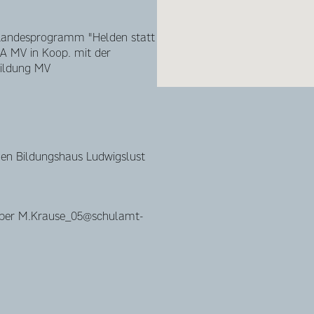
, Landesprogramm "Helden statt
LKA MV in Koop. mit der
Bildung MV
chen Bildungshaus Ludwigslust
über M.Krause_05@schulamt-