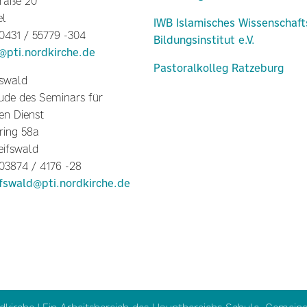
raße 20
el
IWB Islamisches Wissenschaft
 0431 / 55779 -304
Bildungsinstitut e.V.
l@pti.nordkirche.de
Pastoralkolleg Ratzeburg
fswald
de des Seminars für
en Dienst
ring 58a
eifswald
 03874 / 4176 -28
ifswald@pti.nordkirche.de