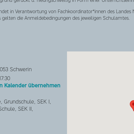
rund gerückt u. niedrigschwellig in Form einer Unterrichtseinhei
findet in Verantwortung von Fachkoordinator*innen des Landes 
Es gelten die Anmeldebedingungen des jeweiligen Schulamtes.
9053 Schwerin
17:30
hen Kalender übernehmen
, Grundschule, SEK I,
chule, SEK II,