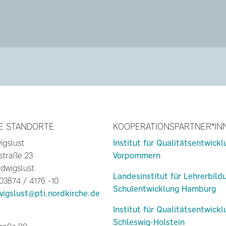
E STANDORTE
KOOPERATIONSPARTNER*IN
igslust
Institut für Qualitätsentwick
straße 23
Vorpommern
dwigslust
Landesinstitut für Lehrerbild
 03874 / 4176 -10
Schulentwicklung Hamburg
wigslust@pti.nordkirche.de
Institut für Qualitätsentwick
Schleswig-Holstein