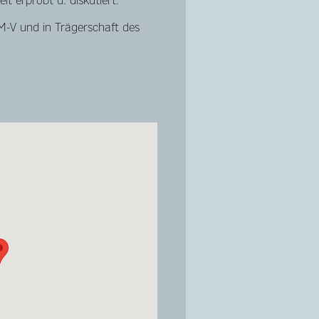
t erprobt u. diskutiert.
M-V und in Trägerschaft des