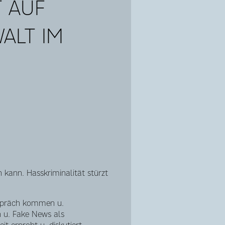
T AUF
ALT IM
 kann. Hasskriminalität stürzt
espräch kommen u.
 u. Fake News als