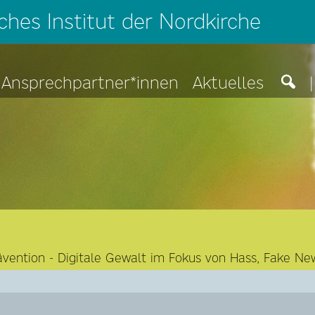
hes Institut der Nordkirche
Ansprechpartner*innen
Aktuelles
|
prävention - Digitale Gewalt im Fokus von Hass, Fake 