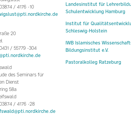
Landesinstitut für Lehrerbild
 03874 / 4176 -10
Schulentwicklung Hamburg
wigslust@pti.nordkirche.de
Institut für Qualitätsentwick
Schleswig-Holstein
raße 20
el
IWB Islamisches Wissenschaft
 0431 / 55779 -304
Bildungsinstitut e.V.
l@pti.nordkirche.de
Pastoralkolleg Ratzeburg
fswald
de des Seminars für
en Dienst
ring 58a
eifswald
 03874 / 4176 -28
ifswald@pti.nordkirche.de