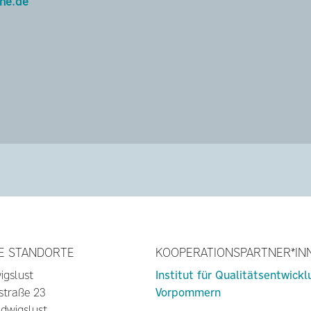
he.de
E STANDORTE
KOOPERATIONSPARTNER*IN
igslust
Institut für Qualitätsentwick
straße 23
Vorpommern
dwigslust