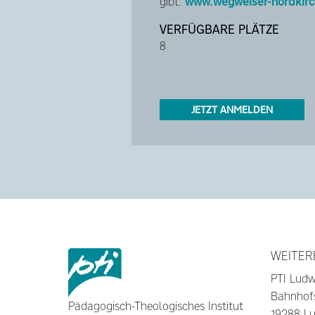
gibt.
www.wegweiser-nordkirc
VERFÜGBARE PLÄTZE
8
JETZT ANMELDEN
WEITER
PTI Ludw
Bahnhof
Pädagogisch-Theologisches Institut
19288 Lu