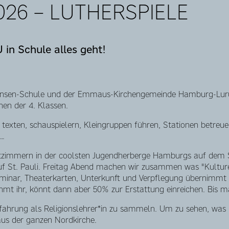
26 – LUTHERSPIELE
 in Schule alles geht!
ansen-Schule und der Emmaus-Kirchengemeinde Hamburg-Lurup
nen der 4. Klassen.
: texten, schauspielern, Kleingruppen führen, Stationen betreu
n…
ettzimmern in der coolsten Jugendherberge Hamburgs auf dem 
uf St. Pauli. Freitag Abend machen wir zusammen was "Kultur
eminar, Theaterkarten, Unterkunft und Verpflegung übernimmt d
hmt ihr, könnt dann aber 50% zur Erstattung einreichen. Bis m
fahrung als Religionslehrer*in zu sammeln. Um zu sehen, was i
s der ganzen Nordkirche.